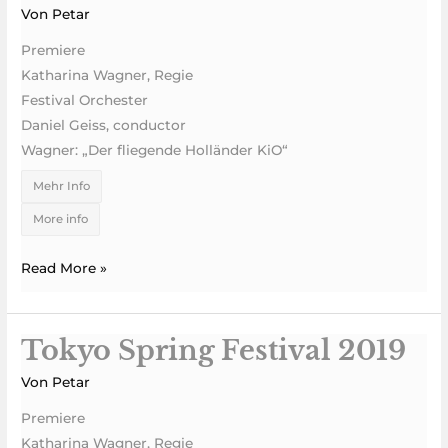
Spring
Von
Petar
Festival
Premiere
2019
Katharina Wagner, Regie
Festival Orchester
Daniel Geiss, conductor
Wagner: „Der fliegende Holländer KiO“
Mehr Info
More info
Read More »
Tokyo Spring Festival 2019
Tokyo
Spring
Von
Petar
Festival
Premiere
2019
Katharina Wagner, Regie